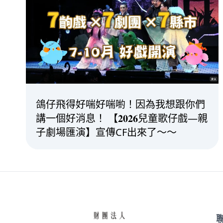
鴿仔飛得好喘好喘喲！因為我想跟你們
講一個好消息！ 【𝟐𝟎𝟐𝟔兒童歌仔戲—親
子劇場匯演】宣傳CF出來了～～