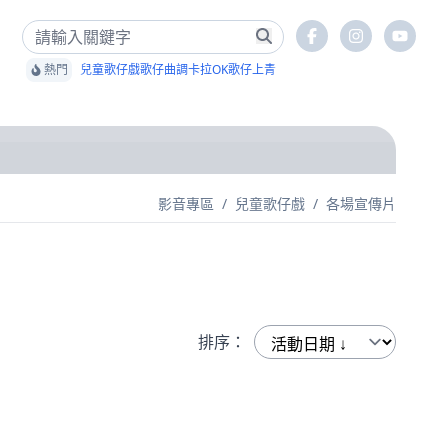
熱門
兒童歌仔戲
歌仔曲調卡拉OK
歌仔上青
影音專區
/
兒童歌仔戲
/
各場宣傳片
排序：