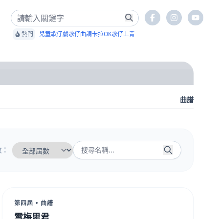
熱門
兒童歌仔戲
歌仔曲調卡拉OK
歌仔上青
曲譜
數：
第四屆 • 曲譜
雪梅思君