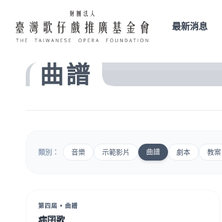
最新消息
曲譜
曲譜
類別：
音樂
示範影片
劇本
教案
第四屆 • 曲譜
病囝歌