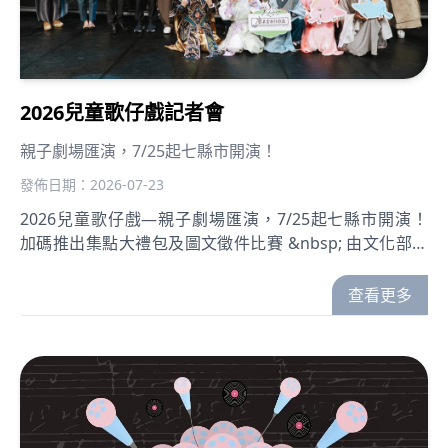
2026兒童歌仔戲記者會
親子劇場匯演，7/25起七縣市開演！
發佈日期：2026-07-23
2026兒童歌仔戲—親子劇場匯演，7/25起七縣市開演！
加碼推出集點大禮包及圖文徵件比賽 &nbsp; 由文化部指
導、財團法人臺灣歌仔戲推廣基金會主辦、國立傳統藝術
中心共同主辦的「2026兒童歌仔戲—親子劇場匯演」，舉
查看更多
辦至今累積超過四萬五千人次參與，活動即將迎來第三
年。今年首場將於7月25日在南投中興會堂廣場熱鬧開
演，接續巡演臺中、新竹、宜蘭、彰化、嘉義及高雄，七
縣市七檔好戲皆歡迎民眾免費自由入場！ 臺灣歌仔戲推廣
基金會連續3年皆委請兒童、教育及戲曲相關領域的專家
學者透過2階段評選，為大家挑選適合親子們一起觀看的