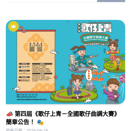
08/08（六）19:00-20:30佩儀歌劇團 《#鯊鹿兒！出發去
黑水溝》🌟花蓮日出大道F段（花蓮縣花蓮市民主里自由
街）08/29（六）19:00-20:30明華園星字戲劇團 《#石獅
子的眼淚》臺東南京路市民廣場（臺東縣臺東市民族里南
京路）09/13（日）19:00-20:30一心戲劇團 《白雪公主奇
遇糖果屋》🌟新北三峽國小操場（新北市三峽區永舘里中
山路16號）10/04（日）19:00-20:30唐美雲歌仔戲團 《收
妖日記：愛嚇人的黑嚕嚕》 🌟新竹新瓦屋客家文化保存區
（新竹縣竹北市文興路一段123號） 10/10（六）19:00-
20:30明華園天字戲劇團 《旺來神》🌟屏東縣立體育館前
草皮（屏東縣屏東市公園里勝利路9號）標示🌟場次除演
出外，16:00-19:00 亦有藝術體驗活動
▁▁▁▁▁▁▁▁▁▁▁▁▁▁▁▁▁▁▁▁▁​指導單位
│文化部 ​ 主辦單位│財團法人臺灣歌仔戲推廣基金會 合辦
單位│宜蘭縣政府文化局、花蓮縣政府文化局、臺東市公
所、新竹縣政府文化局、屏東縣政府文化處（依場次順
📣 第四屆《歌仔上青－全國歌仔曲調大賽》
序）協辦單位│新北市三峽國小​※主承辦單位保有活動解釋
及異動權。
簡章公告！ 🎭
發佈日期：2026-04-28