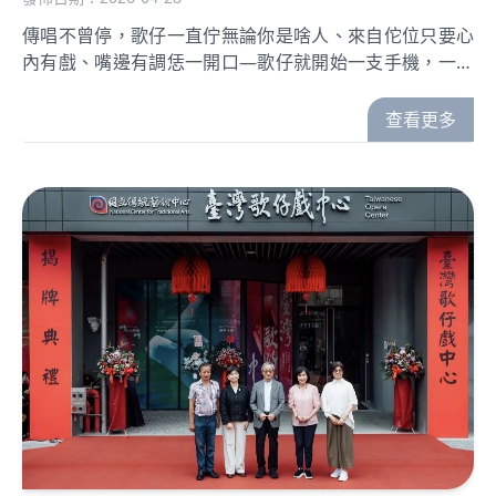
傳唱不曾停，歌仔一直佇無論你是啥人、來自佗位只要心
內有戲、嘴邊有調恁一開口—歌仔就開始一支手機，一段
歌仔調恁就會當報名唱的，不只是旋律也是恁的故事、恁
的情感閣有—屬於恁的歌仔魂 報名時間 115年4月27日
查看更多
（一）10:00 起至 8月31日（一）18:00 止 官網報名
https://kuaahi.twoperapf.org.tw/ 簡章下載
https://reurl.cc/M2Mbbp準備好未？作伙唱入生活、唱
出臺灣味這一次，輪到恁站上舞臺！#第四屆歌仔上青 #將
歌仔唱予大聲#全民K歌仔 #你的聲就是主角#文化部 #財
團法人臺灣歌仔戲推廣基金會#國立傳統藝術中心#臺語主
流化國家語言整體發展計畫