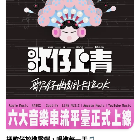
戲齣，今年選出新協興歌劇團、奇巧劇團、明華園星字戲
劇團、薪傳歌仔戲劇團、明華園天字戲劇團、唐美雲歌仔
戲團、一心戲劇團（依演出順序）七大團隊，為小小觀眾
帶來充滿奇思異想的精彩節目：有會說故事的綠雨傘、率
隊出任務的哮天犬、流眼淚的石獅子、勇闖黑暗世界的婆
姐、成了「旺來神」的鳳梨、愛嚇人的妖怪黑嚕嚕，還有
闖進糖果屋的白雪公主，場場都是笑聲與感動兼具的戲曲
冒險！ 除此之外，今年基金會首度推出活動主題曲與主題
人物「鴿仔」與「鴿姬」，希望藉由朗朗上口的歌曲營造
親子看戲回憶的連結感，也將藉由「鴿仔」與「鴿姬」這
對活潑逗趣的姊弟飛遍全臺，搶先為大小朋友揭開「2026
兒童歌仔戲」的活動消息。 而特別受親子們歡迎的免費藝
術體驗活動今年更擴大辦理：將推出一系列具地方特色包
含著戲服、畫戲、偶戲、唸歌，及特殊傳統工藝如竹編、
藍染、皮雕等免費體驗外更加碼規劃「看戲集點，好禮雙
重送活動」，以嘉惠現場民眾。第一重：參與藝術體驗集
點，集滿點數兌換精美小禮物；第二重：凡參與基金會主
辦「2026兒童歌仔戲—親子劇場匯演」及「囡仔ê歌仔戲
—2026鄉鎮巡演」任意6場次，兌換活動專屬大禮包。 最
把歌仔放進雲端，唱進每一天🎵