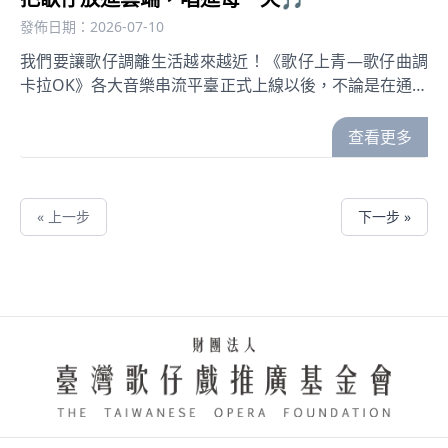
後更加碼推出——「2026兒童歌仔戲—親子劇場匯演」圖
發佈日期：2026-07-10
文徵件比賽！邀請全臺國小六年級以下兒童，畫下看戲與
我們要讓歌仔調離生活越來越近！《歌仔上青—歌仔曲調
體驗中印象最深刻的畫面，即日起至10月20日收件，優選
卡拉OK》各大音樂串流平臺正式上線以後，不論是在通勤
最高可獲禮券6,000元，得獎者更可獲得兒童歌仔戲專屬大
路上開車途中、散步、運動或是想練唱的那一刻拿起手機
禮包，詳情請上基金會官網及FB粉絲專頁查詢。 歌仔戲推
隨時點，隨時聽讓歌仔調成為生活裡熟悉的陪伴🎧 現已上
查看更多
廣基金會林茂賢表示：基金會規劃兒童歌仔戲的活動是為
架Apple Music｜KKBOX｜SpotifyLINE MUSIC｜
了從小培養歌仔戲的觀眾，就像活動主題曲唱的『小小花
Amazon MusicYouTube Music邀請大家一起收藏、分享
蕊隨風起，飛去鬧熱的戲台邊……』希望以朗朗上口的歌
讓歌仔聲，陪伴更多人的日常❤️Apple Music ►
仔曲調，唱出活動的初心，冀盼戲曲種子在臺灣囡仔心中
« 上一步
下一步 »
https://music.apple.com/tw/album/%E6%AD%8C%E4
發芽茁壯，終有一天將會『滿山遍野花盛開』！【2026兒
%E6%AD%8C%E4%BB%94%E6%9B%B2%E8%AA%BF%E5%8
童歌仔戲—親子劇場匯演】活動流程及場次𝟣𝟨:𝟢𝟢-𝟣𝟫:𝟢𝟢
►
藝術體驗（戲服｜化妝｜塗鴉｜在地文創）&nbsp;
https://www.kkbox.com/tw/tc/album/5_yms9xKO3eqKBPl
&nbsp; &nbsp; &nbsp; &nbsp; &nbsp;𝟣𝟫:𝟢𝟢-𝟤𝟢:𝟥𝟢 戶
►
外公演 &nbsp;🎭演出場次表🎭☂️ 7/25(六) 新協興歌劇
https://open.spotify.com/album/61uEd6kjOa8nH0wnbU
團《小綠的追雲傘》 南投中興會堂前廣場（南投縣南投市
MUSIC ► https://music-
光榮北路1號） 🐶 8/1(六) 奇巧劇團《哮天犬的限時任
tw.line.me/album/8031919Amazon Music ►
務》臺中圓滿戶外劇場（臺中市南屯區文心路一段289
https://music.amazon.ca/albums/B0H7SHDKGTYouTube
號） 🦁 8/15(六) 明華園星字戲劇團《石獅子的眼淚》新
Music ► https://music.youtube.com/playlist?