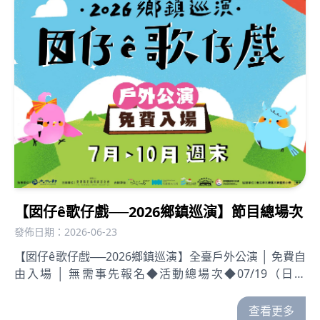
【囡仔ê歌仔戲──2026鄉鎮巡演】節目總場次
發佈日期：2026-06-23
【囡仔ê歌仔戲──2026鄉鎮巡演】全臺戶外公演 │ 免費自
由入場 │ 無需事先報名◆活動總場次◆07/19（日）
16:30-19:00奇巧劇團 《#哮天犬的限時任務》 宜蘭冬山河
親水公園（宜蘭縣五結鄉協和村親河路二段2號）
查看更多