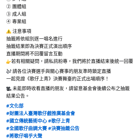
② 團體組
③ 成人組
④ 專業組
 注意事項
抽籤將依組別逐一唱名進行
抽籤結果即為決賽正式演出順序
直播期間將不回覆留言互動
若有相關疑問，請私訊粉專，我們將於直播結束後統一回覆
 請各位決賽選手與關心賽事的朋友準時鎖定直播
一起見證《歌仔上青》決賽舞臺的正式出場順序！
 未能即時收看直播的朋友，請留意基金會後續公布之抽籤
結果公告。
#文化部
#財團法人臺灣歌仔戲推廣基金會
#國立傳統藝術中心
#歌仔上青
#全國歌仔曲調大賽
#決賽抽籤公告
#將歌仔唱乎大聲