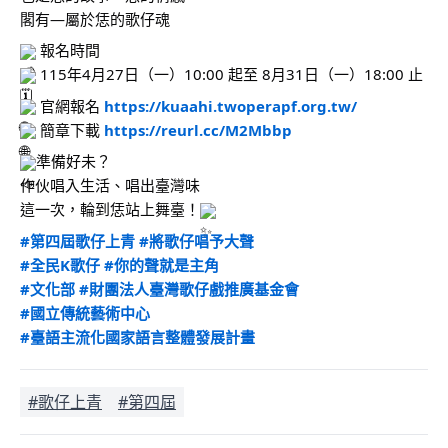
閣有—屬於恁的歌仔魂
 報名時間
 115年4月27日（一）10:00 起至 8月31日（一）18:00 止
 官網報名 
https://kuaahi.twoperapf.org.tw/
 簡章下載 
https://reurl.cc/M2Mbbp
準備好未？
作伙唱入生活、唱出臺灣味
這一次，輪到恁站上舞臺！
#第四屆歌仔上青
#將歌仔唱予大聲
#全民K歌仔
#你的聲就是主角
#文化部
#財團法人臺灣歌仔戲推廣基金會
#國立傳統藝術中心
#臺語主流化國家語言整體發展計畫
#歌仔上青
#第四屆