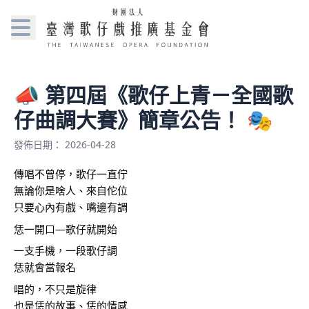
📣 第四屆《歌仔上青－全國歌
仔曲調大賽》簡章公告！ 🎭
發佈日期： 2026-04-28
傳唱不曾停，歌仔一直佇
無論你是啥人、來自佗位
只要心內有戲、嘴邊有調
恁一開口—歌仔就開始
一支手機，一段歌仔調
恁就會當報名
唱的，不只是旋律
也是恁的故事、恁的情感