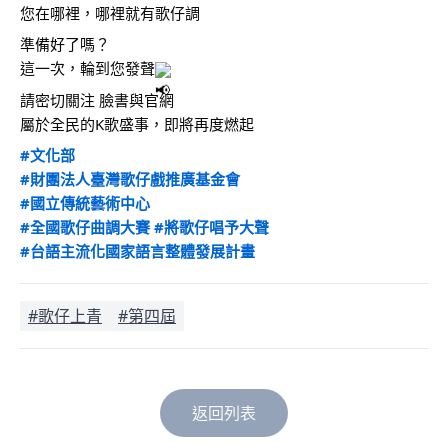
您在哪裡，哪裡就有歌仔調
準備好了嗎？ 
這一次，輪到您發聲
請密切關注 臉書與官網
屬於全民的K歌盛事，即將再度燃起
#文化部
#財團法人臺灣歌仔戲推廣基金會
#國立傳統藝術中心
#全國歌仔曲調大賽
#將歌仔唱予大聲
#台語主流化國家語言整體發展計畫
#歌仔上青
#第四屆
返回列表