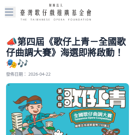
📣第四屆《歌仔上青－全國歌
仔曲調大賽》海選即將啟動！
🎭🎶
發佈日期： 2026-04-22