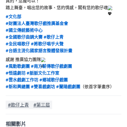
真的，恁攏可以！
踏上舞臺，唱出恁的故事、恁的情感，閣有恁的歌仔魂
#文化部
#財團法人臺灣歌仔戲推廣基金會
#國立傳統藝術中心
#全國歌仔曲調大賽
#歌仔上青
#全民唱歌仔
#將歌仔唱乎大聲
#台語主流化國家語言整體發展計畫
感謝 推廣協力團隊
#風動歌劇團
#南方薪傳歌仔戲劇團
#悟遠劇坊
#脈脈文化工作室
#雲水戲劇工作坊
#鄉城歌仔戲團
#新和興總團
#雙喜戲劇坊
#蘭陽戲劇團
（依首字筆畫序）
#歌仔上青
#第三屆
相關影片