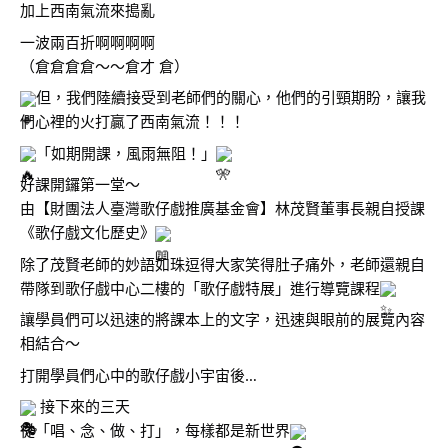
加上西南氣流來搗亂
一波兩百折啊啊啊啊
（倉倉倉倉～～倉才 倉）
但，我們陸續接受到老師們的關心，他們的引頸期盼，讓我
們心裡的火打贏了西南氣流！！！
「如期開課，風雨無阻！」
好課開鑼第一堂～
由【財團法人臺灣歌仔戲推廣基金會】林茂賢董事長親自授課
《歌仔戲文化歷史》
除了茂賢老師的妙語如珠逗得大家笑得肚子痛外，老師還親自
帶隊到歌仔戲中心二樓的「歌仔戲特展」進行導覽課程
讓學員們可以迅速的將課本上的文字，迅速與眼前的展覽內容
相結合～
打開學員們心中的歌仔戲小宇宙後…
 接下來的三天
從「唱、念、做、打」，每樣都是新世界