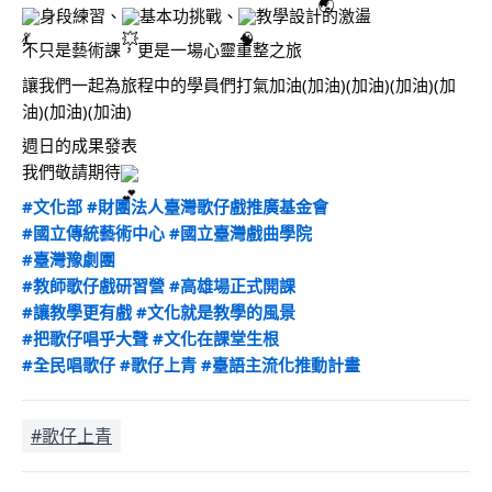
身段練習、
基本功挑戰、
教學設計的激盪
不只是藝術課，更是一場心靈重整之旅
讓我們一起為旅程中的學員們打氣加油(加油)(加油)(加油)(加
油)(加油)(加油)
週日的成果發表
我們敬請期待
#文化部
#財團法人臺灣歌仔戲推廣基金會
#國立傳統藝術中心
#國立臺灣戲曲學院
#臺灣豫劇團
#教師歌仔戲研習營
#高雄場正式開課
#讓教學更有戲
#文化就是教學的風景
#把歌仔唱乎大聲
#文化在課堂生根
#全民唱歌仔
#歌仔上青
#臺語主流化推動計畫
#歌仔上青