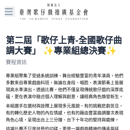
第二屆「歌仔上青-全國歌仔曲
調大賽」 ✨專業組總決賽✨
賽程資訊
專業組聚集了受過系統訓練、舞台經驗豐富的青年演員，他們
多數來自專業戲曲科班，無論在身段、唱腔、表演節奏上皆展
現高水準演出。透過比賽，他們不僅呈現傳統歌仔戲的深厚底
蘊，更在表演中融合個人理解與創意，讓經典角色煥發新生。
本組選手在選材與詮釋上展現多元風貌，有的挑戰悲劇苦旦，
有的轉化歷史人物的內在情感，也有的藉由豐富曲調層次表現
角色心境，呈現出台上三分鐘、台下十年功的堅持與磨練。
這場比賽不只是技藝的切磋，更是一場戲曲精神的傳承與延