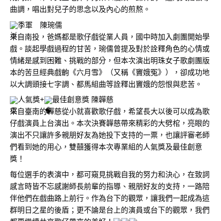
曲調，唱出對兒子的思念以及內心的煎熬。
季軍　陳琬儒
來自南投，爸媽都是歌仔戲從業人員，國中時加入劇團開始學
戲。談起學戲過程的甘苦，琬儒曾提及對於詮釋角色的心情或
情緒是感到困難、挑戰的部分，但本次演出明珠女子歌劇團版
本的苦旦經典戲齣《六月雪》（又稱《竇娥冤》），卻成功地
以大調頭接七字調、都馬組曲等詮釋出竇娥的怨恨與悲苦。
人氣獎+
最佳創意獎 陳韡慈
來自臺南的韡慈從小就喜歡歌仔戲，希望長大以後可以成為歌
仔戲演員上台演出。本次決賽韡慈帶來精彩的大劈棺，亮眼的
演出不只讓許多親朋好友為她投下支持的一票，也讓評審老師
們看到她的用心，雙囍獲得本次專業組的人氣獎及最佳創意
獎！
每位選手的表演中，都可窺見挑戰自我的努力和決心，在致詞
感言時皆不忘感謝師長前輩的指導、親朋好友的支持，一路陪
伴他們在戲曲路上前行。作為台下的觀眾，讓我們一起成為這
群明日之星的後盾；更不論是台上的演員或台下的觀眾，我們