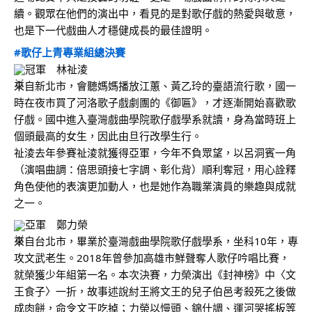
續。觀眾在他們的演出中，看見的是對歌仔戲的熱愛與敬意，
也是下一代戲曲人才穩健成長的最佳證明。
#歌仔上青專業組總決賽
冠軍　林祉淩
來自新北市，會聽媽媽播放江蕙、黃乙玲的臺語流行歌，國一
時在夜市買了河洛歌子戲劇團的《御匾》，才逐漸開始喜歡歌
仔戲。國中進入臺灣戲曲學院歌仔戲學系就讀，身為當時班上
個頭最高的女生，因此由旦行改學生行。
祉淩去年參賽祉淩就獲得亞軍，今年不負眾望，以呂洞賓一角
（演唱曲調：倍思頭接七字調、彰化背）順利奪冠，用心詮釋
角色使他的表演更加動人，也是她作為職業演員的樂趣與成就
之一。
亞軍　鄭力榮
來自台北市，畢業於臺灣戲曲學院歌仔戲學系，坐科10年，專
攻文武老生。2018年曾參加高雄市鮮聲奪人歌仔吟唱比賽，
就榮獲少年組第一名。本次決賽，力榮演出《封神榜》中〈文
王食子〉一折，故事述說紂王將文王的兒子伯邑考殺死之後做
成肉餅，命令文王吃掉；力榮以慢頭、錦什調、運河哭搖板等