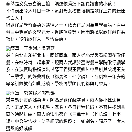
竟然是女兒云喜演三娘、媽媽依秀演不認真讀書的小孩！
不僅演出令人耳目一新，這對母女檔更堪稱是歌仔上青的最佳
代言人！
唱歌仔是學習臺語的路徑之一，依秀正是因為自學臺語，看中
戲曲中豐富的文學元素、聲腔韻腳等，因而選擇以歌仔戲作為
教材，從唱歌仔入門學習臺語。
亞軍　王俐媖／吳冠廷
來自台北市和新北市，同班同學，兩人從小就愛看楊麗花歌仔
戲，在校時就一起學習。現兩人就讀於臺灣戲曲學院歌仔戲學
系，在決賽時搭檔演出《薛平貴與王寶釧》中寶釧與父親王允
「三擊掌」的經典橋段（都馬調、七字調），在劇校一年多的
專業訓練就有如此成績，學校同學師長們都與有榮焉。
季軍　郭芳妤／郭哲維
來自新北市的姊弟檔，阿媽是歌仔戲演員，兩人從小耳濡目
染。雖是家人，但求學、就業，各自行程忙碌，不容易找到共
同的時間排練。兩人的演出選自《三進士》（雜唸調、七字
調）中公堂告狀、父子相認的橋段；一如劇名，預示了一家人
獲獎的好成績。