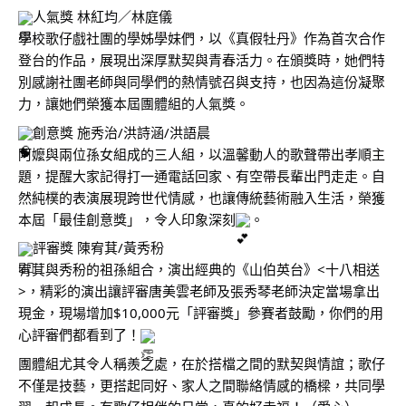
人氣獎 林紅均／林庭儀
學校歌仔戲社團的學姊學妹們，以《真假牡丹》作為首次合作
登台的作品，展現出深厚默契與青春活力。在頒獎時，她們特
別感謝社團老師與同學們的熱情號召與支持，也因為這份凝聚
力，讓她們榮獲本屆團體組的人氣獎。
創意獎 施秀治/洪詩涵/洪語晨
阿嬤與兩位孫女組成的三人組，以溫馨動人的歌聲帶出孝順主
題，提醒大家記得打一通電話回家、有空帶長輩出門走走。自
然純樸的表演展現跨世代情感，也讓傳統藝術融入生活，榮獲
本屆「最佳創意獎」，令人印象深刻
。
評審獎 陳宥萁/黃秀秎
宥萁與秀秎的祖孫組合，演出經典的《山伯英台》<十八相送
>，精彩的演出讓評審唐美雲老師及張秀琴老師決定當場拿出
現金，現場增加$10,000元「評審獎」參賽者鼓勵，你們的用
心評審們都看到了！
團體組尤其令人稱羨之處，在於搭檔之間的默契與情誼；歌仔
不僅是技藝，更搭起同好、家人之間聯絡情感的橋樑，共同學