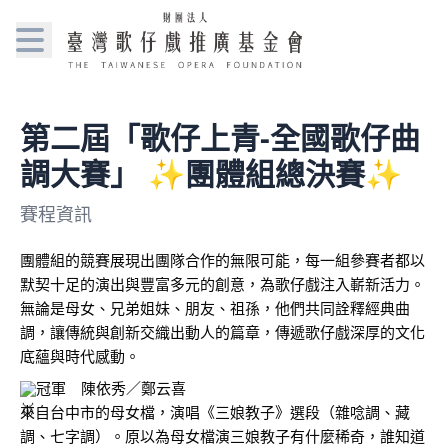
第二屆「歌仔上青-全國歌仔曲
調大賽」 ✨團體組總決賽✨
賽程資訊
團體組的競賽展現出團隊合作的無限可能，每一組參賽者都以
默契十足的演出與豐富多元的創意，為歌仔戲注入嶄新活力。
無論是母女、兄弟姐妹、朋友、祖孫，他們共同詮釋經典曲
調，讓傳統與創新交織出動人的篇章，傳遞歌仔戲深厚的文化
底蘊與時代感動。
冠軍　陳依秀／鄭云喜
來自台中市的母女檔，演唱《三娘教子》選段（雜唸調、藏
調、七字調）。原以為母女檔演三娘教子有什麼稀奇，誰知道