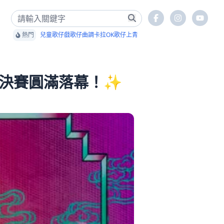
熱門
兒童歌仔戲
歌仔曲調卡拉OK
歌仔上青
 總決賽圓滿落幕！✨