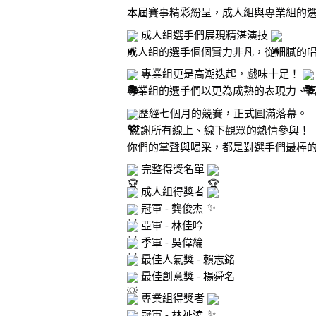
本屆賽事精彩紛呈，成人組與專業組的
 成人組選手們展現精湛演技 
成人組的選手個個實力非凡，從細膩的
 專業組更是高潮迭起，戲味十足！ 
專業組的選手們以更為成熟的表現力、
歷經七個月的競賽，正式圓滿落幕。
 感謝所有線上、線下觀眾的熱情參與！
你們的掌聲與喝采，都是對選手們最棒
 完整得獎名單 
 成人組得獎者 
 冠軍 - 龔俊杰
 亞軍 - 林佳吟
 季軍 - 吳偉綸
 最佳人氣獎 - 賴志銘
 最佳創意獎 - 楊舜名
 專業組得獎者 
 冠軍 - 林祉淩