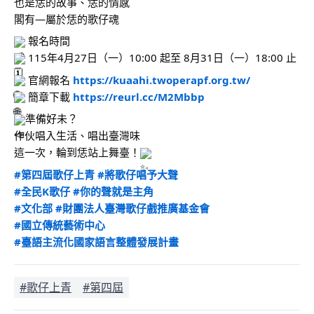
也是恁的故事、恁的情感
閣有—屬於恁的歌仔魂
 報名時間
 115年4月27日（一）10:00 起至 8月31日（一）18:00 止
 官網報名 
https://kuaahi.twoperapf.org.tw/
 簡章下載 
https://reurl.cc/M2Mbbp
準備好未？
作伙唱入生活、唱出臺灣味
這一次，輪到恁站上舞臺！
#第四屆歌仔上青
#將歌仔唱予大聲
#全民K歌仔
#你的聲就是主角
#文化部
#財團法人臺灣歌仔戲推廣基金會
#國立傳統藝術中心
#臺語主流化國家語言整體發展計畫
#歌仔上青
#第四屆