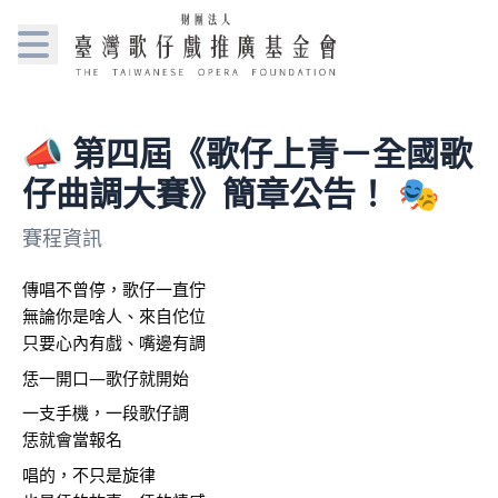
📣 第四屆《歌仔上青－全國歌
仔曲調大賽》簡章公告！ 🎭
賽程資訊
傳唱不曾停，歌仔一直佇
無論你是啥人、來自佗位
只要心內有戲、嘴邊有調
恁一開口—歌仔就開始
一支手機，一段歌仔調
恁就會當報名
唱的，不只是旋律