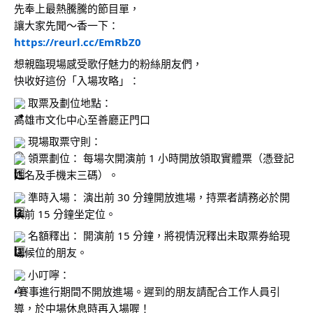
先奉上最熱騰騰的節目單，
讓大家先聞～香一下：
https://reurl.cc/EmRbZ0
想親臨現場感受歌仔魅力的粉絲朋友們，
快收好這份「入場攻略」：
 取票及劃位地點：
高雄市文化中心至善廳正門口
 現場取票守則： 
 領票劃位： 每場次開演前 1 小時開放領取實體票（憑登記
姓名及手機末三碼）。 
 準時入場： 演出前 30 分鐘開放進場，持票者請務必於開
演前 15 分鐘坐定位。 
 名額釋出： 開演前 15 分鐘，將視情況釋出未取票券給現
場候位的朋友。
 小叮嚀：
•賽事進行期間不開放進場。遲到的朋友請配合工作人員引
導，於中場休息時再入場喔！