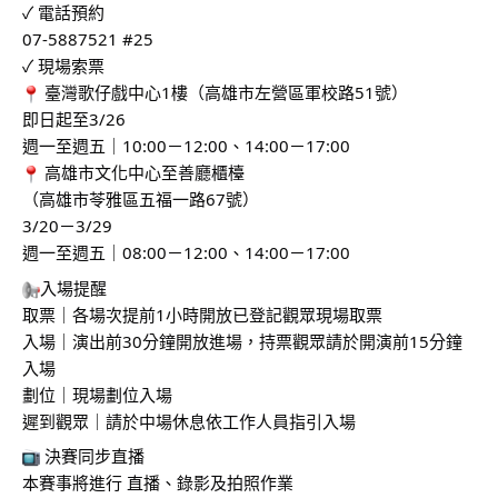
✓ 電話預約
07-5887521 #25
✓ 現場索票
 臺灣歌仔戲中心1樓（高雄市左營區軍校路51號）
即日起至3/26
週一至週五｜10:00－12:00、14:00－17:00
 高雄市文化中心至善廳櫃檯
（高雄市苓雅區五福一路67號）
3/20－3/29
週一至週五｜08:00－12:00、14:00－17:00
入場提醒
取票｜各場次提前1小時開放已登記觀眾現場取票
入場｜演出前30分鐘開放進場，持票觀眾請於開演前15分鐘
入場
劃位｜現場劃位入場
遲到觀眾｜請於中場休息依工作人員指引入場
 決賽同步直播
本賽事將進行 直播、錄影及拍照作業