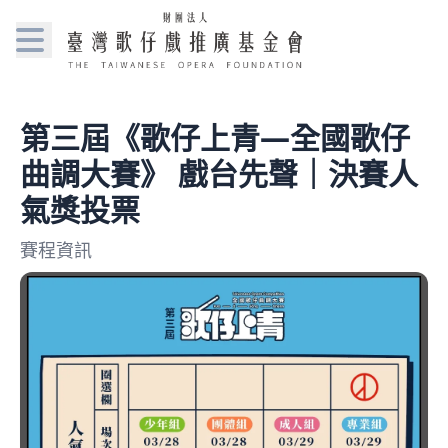
第三屆《歌仔上青—全國歌仔
曲調大賽》 戲台先聲｜決賽人
氣獎投票
賽程資訊