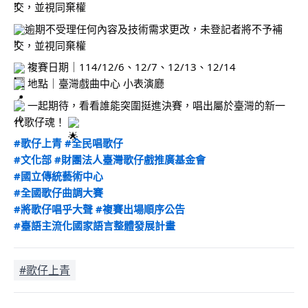
交，並視同棄權
逾期不受理任何內容及技術需求更改，未登記者將不予補
交，並視同棄權
 複賽日期｜114/12/6、12/7、12/13、12/14
 地點｜臺灣戲曲中心 小表演廳
 一起期待，看看誰能突圍挺進決賽，唱出屬於臺灣的新一
代歌仔魂！ 
#歌仔上青
#全民唱歌仔
#文化部
#財團法人臺灣歌仔戲推廣基金會
#國立傳統藝術中心
#全國歌仔曲調大賽
#將歌仔唱乎大聲
#複賽出場順序公告
#臺語主流化國家語言整體發展計畫
#歌仔上青