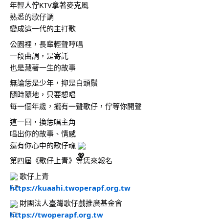
年輕人佇KTV拿著麥克風
熟悉的歌仔調
變成這一代的主打歌
公園裡，長輩輕聲哼唱
一段曲調，是寄託
也是藏著一生的故事
無論恁是少年，抑是白頭鬚
隨時隨地，只要想唱
每一個年歲，攏有一聲歌仔，佇等你開聲
這一回，換恁唱主角
唱出你的故事、情感
還有你心中的歌仔魂 
第四屆《歌仔上青》等恁來報名
 歌仔上青
https://kuaahi.twoperapf.org.tw
 財團法人臺灣歌仔戲推廣基金會
https://twoperapf.org.tw