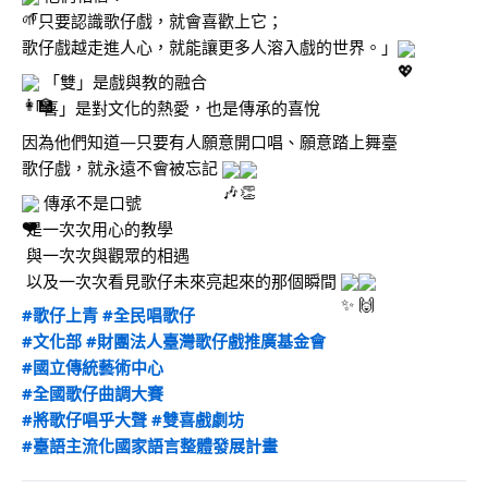
「只要認識歌仔戲，就會喜歡上它；
歌仔戲越走進人心，就能讓更多人溶入戲的世界。」
 「雙」是戲與教的融合
 「喜」是對文化的熱愛，也是傳承的喜悅
因為他們知道—只要有人願意開口唱、願意踏上舞臺
歌仔戲，就永遠不會被忘記 
 傳承不是口號
 是一次次用心的教學
 與一次次與觀眾的相遇
 以及一次次看見歌仔未來亮起來的那個瞬間 
#歌仔上青
#全民唱歌仔
#文化部
#財團法人臺灣歌仔戲推廣基金會
#國立傳統藝術中心
#全國歌仔曲調大賽
#將歌仔唱乎大聲
#雙喜戲劇坊
#臺語主流化國家語言整體發展計畫