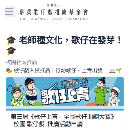
🎓 老師種文化，歌仔在發芽！
🎓
校園社區推廣
🎭 歌仔戲入校推廣｜行動歌仔・上青出發！ 🚐🌱