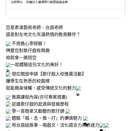
您是表演藝術老師、台語老師
還是對在地文化充滿熱情的教育夥伴？
 不用擔心零經驗！
只要您對歌仔戲有興趣
咱就會一路陪您
一起體驗這份文化的美好！
 現在開放申請【歌仔戲入校推廣活動】
讓學生在熟悉的校園裡
就能親身接觸、感受傳統文化的魅力
 推廣課程內容(亦可專案規畫)
 認識歌仔戲的起源與發展歷程
 學一首簡單又動聽的歌仔調 
 體驗「唱・念・做・打」的表演魅力 
 用台語說故事、唱戲文，活化語言力與表達力