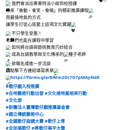
 我們會派出專業特派小組到校授課
帶來「會動、會笑、會唱」的精彩推廣課程
用最接地氣的方式
讓學生打從心底愛上這項文化寶藏
 不只學生受惠！
老師們也能在課程中學習
 如何將台語與藝術教育巧妙結合
 成為台語教學與文化傳承的
種子老師
 欲報名或進一步洽談
請點擊下方連結填寫表單
https://forms.gle/8Hrm2Dr7D7pMAyNd8
#歌仔戲入校推廣
#在地藝術行動出發
#文化接地氣咱來行動
#文化部
#財團法人臺灣歌仔戲推廣基金會
#國立傳統藝術中心
#全國歌仔曲調大賽
#歌仔上青
#全民唱歌仔
#將歌仔唱乎大聲