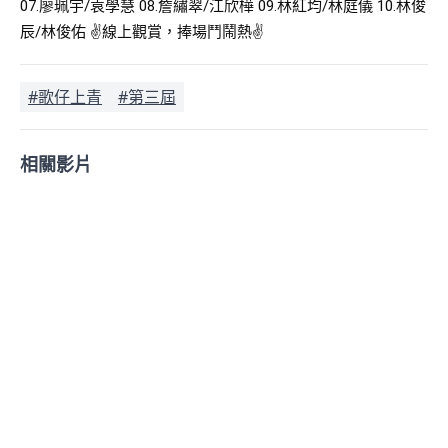
07.廖珮宇/袁學慧 08.詹繡翠/江欣樺 09.林紅均/林庭儀 10.林俊
辰/林俊佑 ✌️線上觀賞，捧場鬥鬧熱✌️
#歌仔上青
#第三屆
相關影片