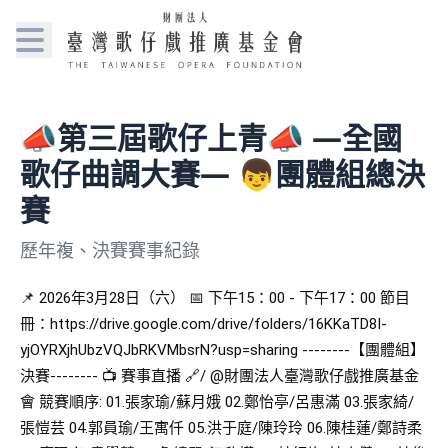
📣第三屆歌仔上青📣 —全國
歌仔曲調大賽— 👦團體組總決
賽
歷年複、決賽賽事紀錄
📌 2026年3月28日（六） 📅 下午15：00 - 下午17：00 節目
冊：https://drive.google.com/drive/folders/16KKaTD8I-
yjOYRXjhUbzVQJbRKVMbsrN?usp=sharing --------【團體組】
決賽-------- 📺 賽事直播 🔗/ @財團法人臺灣歌仔戲推廣基金
會 競賽順序: 01.張家瑜/蘇月娥 02.鄭怡亭/呂惠滿 03.張家綺/
張愷芸 04.郭員瑜/王寓仟 05.洪于庭/陳玲玲 06.陳桂蓮/鄭詩柔 