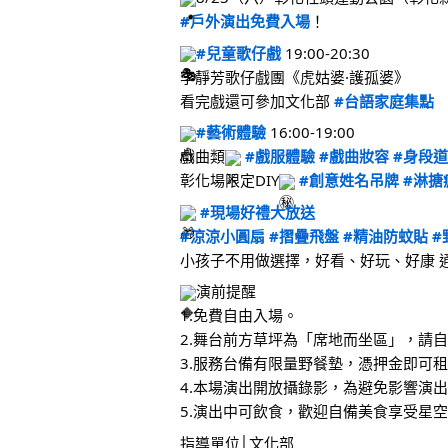
#戶外演出免費入場
！
#兒童歌仔戲
 19:00-20:30 
李靜芳歌仔戲團《虎姑婆·護孤婆》 
看完戲還可參加文化部 
#台語家庭集點
#藝術體驗
 16:00-19:00 
戲曲類
#戲服體驗
#戲曲妝容
#身段
彰化場限定DIY
#創意姓名吊牌
#淋搪
#現場好禮大放送
#涼涼小圓扇
#摺疊飛盤
#精油防蚊貼
#
小孩子不用做選擇，好看、好玩、好康 
演前提醒
1.免費自由入場。
2.舞台前方草坪為「席地而坐區」，請
3.服務台備有限量野餐墊，憑押金即可
4.本場演出開放攝錄影，為避免影響演
5.演出中可飲食，歡迎自備美食享受星
指導單位│文化部