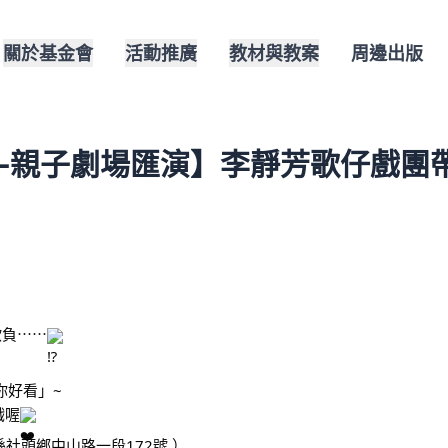
關於基金會
活動推廣
教材與教案
周邊出版
戲—親子劇場匯演】李靜芳歌仔戲團帶
！
欺負⋯⋯
你好看」~
戲喔
縣社頭鄉中山路一段172號 ）