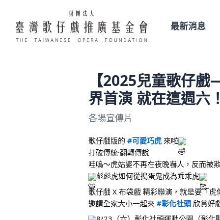
最新消息
【2025兒童歌仔
界首演 就在這週六
各場宣傳片
歌仔戲版的 
#可愛巧虎
 來啦
打破傳統·翻轉傳說
哇嗚～虎姑婆不再在夜晚嚇人，反而被
彪彪虎如何從搗蛋鬼成為乖乖虎
歌仔戲 X 布袋戲 精彩聯演，就是要「虎
邀請全家大小一起來 
#彰化社頭
 欣賞好
8/23（六）彰化社頭運動公園（彰化