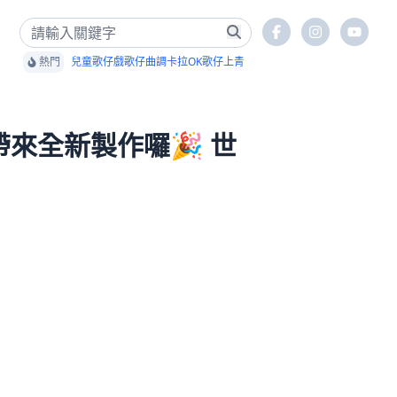
熱門
兒童歌仔戲
歌仔曲調卡拉OK
歌仔上青
來全新製作囉🎉 世