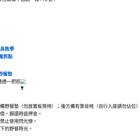
道具教學
瘋剪黏
野餐墊
通通一把抓
自備野餐墊（勿放置板凳椅）；後方備有靠背椅（自行入座請勿佔位
租借，歸還時退押金。
出禁止使用閃光燈。
空下的野餐時光。