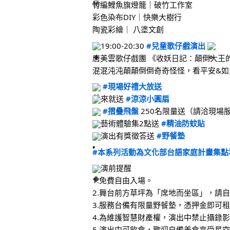
竹編鯉魚旗燈籠｜破竹工作室
彩色染布DIY｜快樂大樹行 
陶瓷彩繪｜ 八塗文創
19:00-20:30 
#兒童歌仔戲演出
唐美雲歌仔戲團 《收妖日記：顛倒大王的
混混沌沌顛顛倒倒奇奇怪怪，看平安&
#現場好禮大放送
來就送 
#涼涼小圓扇
#摺疊飛盤
 250名限量送（請洽現場
藝術體驗集2點送 
#精油防蚊貼
演出有獎徵答送 
#野餐墊
#本系列活動為文化部台語家庭計畫集點
演前提醒
1.免費自由入場。
2.舞台前方草坪為「席地而坐區」，請
3.服務台備有限量野餐墊，憑押金即可
4.為維護智慧財產權，演出中禁止攝錄
5.演出中可飲食，歡迎自備美食享受星