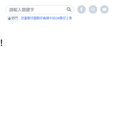
熱門
兒童歌仔戲
歌仔曲調卡拉OK
歌仔上青
！