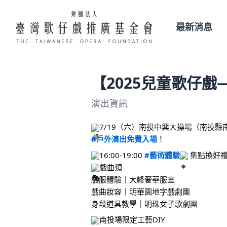
最新消息
【2025兒童歌仔
演出資訊
7/19（六）南投中興大操場（南投縣
#戶外演出免費入場
！ 
16:00-19:00 
#藝術體驗
 集點換好
戲曲類
戲服體驗｜大峰奢華服室 
戲曲妝容｜明華園地字戲劇團
身段道具教學｜明珠女子歌劇團
南投場限定工藝DIY