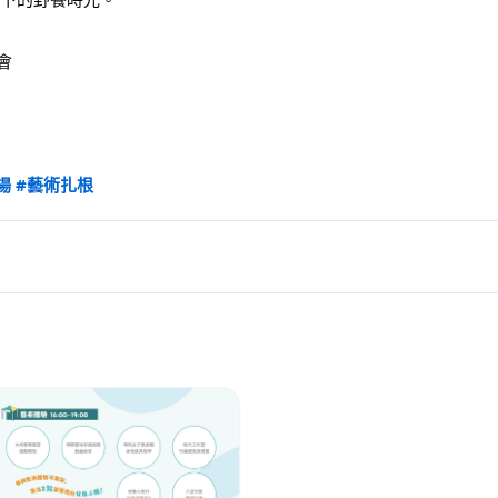
會 
場
#藝術扎根