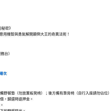
秘密》 
如意用機智與勇氣解開顛倒大王的奇異法術！
服務台）
場次
自備野餐墊（勿放置板凳椅）；後方備有靠背椅（自行入座請勿佔位
租借，歸還時退押金。
影。
空下的野餐時光。