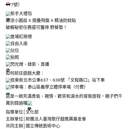
177號）
新手大禮包
涼涼小圓扇 X 摺疊飛盤 X 精油防蚊貼 
破解秘密任務還可獲得 野餐墊！
進場紅綠燈
自由入座
佔位
拍照 
閃光燈、錄影、直播
如何前往遊戲大廳：
搭乘新北市公車637、638號 「文程路口」站下車
停車場：泰山區義學立體停車場（付費）
這是一趟充滿勇氣、親情、歡笑和淚水的冒險旅程，親子們千
萬別錯過囉
指導單位│文化部
主辦單位│財團法人臺灣歌仔戲推廣基金會 
共同主辦│國立傳統藝術中心 