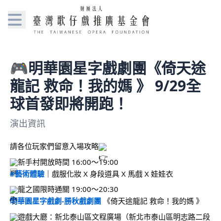
🎮明華園星字戲劇團《倚天途
龍記 救命！我的媽 》 9/29全
球首發即將開跑！
演出資訊
請各位玩家們留意入場攻略
新手村開放時間 16:00～19:00 
#藝術體驗
｜戲服化妝 X 身段道具 X 馬戲 X 娃娃衣
龍之國限時通關 19:00～20:30
明華園星字戲劇-勝秋戲劇團
 《倚天途龍記 救命！我的媽 》
遊戲大廳：新北泰山區文程廣場（新北市泰山區明志路二段