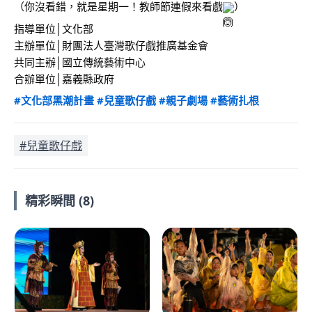
（你沒看錯，就是星期一！教師節連假來看戲
）
指導單位│文化部
主辦單位│財團法人臺灣歌仔戲推廣基金會
共同主辦│國立傳統藝術中心
合辦單位│嘉義縣政府
#文化部黑潮計畫
#兒童歌仔戲
#親子劇場
#藝術扎根
#兒童歌仔戲
精彩瞬間 (8)