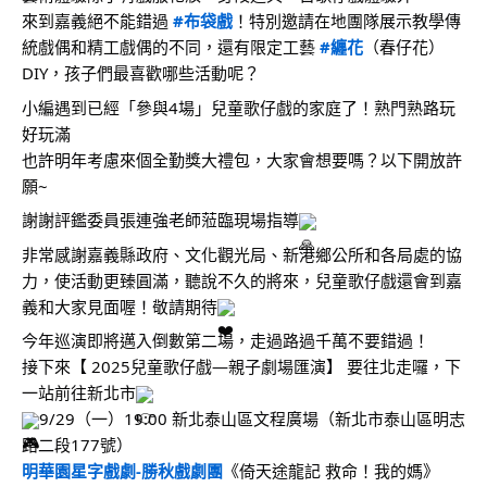
來到嘉義絕不能錯過 
#布袋戲
！特別邀請在地團隊展示教學傳
統戲偶和精工戲偶的不同，還有限定工藝 
#纏花
（春仔花）
DIY，孩子們最喜歡哪些活動呢？
小編遇到已經「參與4場」兒童歌仔戲的家庭了！熟門熟路玩
好玩滿
也許明年考慮來個全勤獎大禮包，大家會想要嗎？以下開放許
願~
謝謝評鑑委員張連強老師蒞臨現場指導
非常感謝嘉義縣政府、文化觀光局、新港鄉公所和各局處的協
力，使活動更臻圓滿，聽說不久的將來，兒童歌仔戲還會到嘉
義和大家見面喔！敬請期待
今年巡演即將邁入倒數第二場，走過路過千萬不要錯過！
接下來【 2025兒童歌仔戲—親子劇場匯演】 要往北走囉，下
一站前往新北市
9/29（一）19:00 新北泰山區文程廣場（新北市泰山區明志
路二段177號）
明華園星字戲劇-勝秋戲劇團
《倚天途龍記 救命！我的媽》