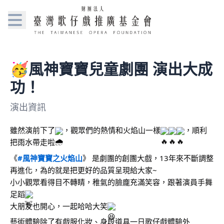
🥳風神寶寶兒童劇團 演出大成
功！
演出資訊
雖然演前下了
，觀眾們的熱情和火焰山一樣
，順利
把雨水帶走啦~
《
#風神寶寶之火焰山
》 是劇團的創團大戲，13年來不斷調整
再進化，為的就是把更好的品質呈現給大家~
小小觀眾看得目不轉睛，稚氣的臉龐充滿笑容，跟著演員手舞
足蹈
大朋友也開心，一起哈哈大笑
藝術體驗除了有戲服化妝、身段道具一日歌仔戲體驗外