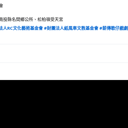
會
南投縣名間鄉公所、松柏嶺受天宮
法人RC文化藝術基金會
#財團法人紙風車文教基金會
#薪傳歌仔戲