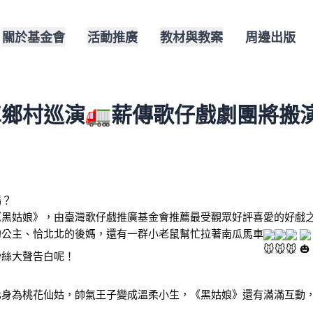
關於基金會
活動推廣
教材與教案
周邊出版
鄉村巡演🚛薪傳歌仔戲劇團將搬
嗎？
《黑姑娘》，由臺灣歌仔戲推廣基金會推薦最受觀眾好評喜愛的好戲
的公主、恰北北的後媽，還有一群小老鼠幫忙拉著南瓜馬車
粉絲大聲告白呢！
化身為桃花仙姑，帥氣王子變成溫柔小生，《黑姑娘》還有滿滿互動