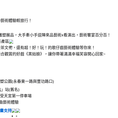
的藝術體驗輕旅行！
件雕塑展品，大手牽小手逗陣來品藝術x看演出，藝術饗宴百分百！
茶產區
灣茶文化，還有超！好！玩！的歌仔戲藝術體驗等你來！
合觀賞的好戲《黑姑娘》，讓你帶著滿滿幸福笑容開心回家~
⸝
屯區豐樂雕塑公園(永春東一路與豐功路口)
」站(舊名)
鄉松柏嶺受天宮第一停車場
曲藝術體驗
畫支持