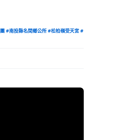
劇團
#南投縣名間鄉公所
#松柏嶺受天宮
#