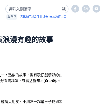
熱門
兒童歌仔戲
歌仔曲調卡拉OK
歌仔上青
演浪漫有趣的故事
之一，熟似的故事，閣有歌仔戲精彩的曲
 好看閣趣味，來看恁就知♫.(✿ω✿).♫
，邀請大朋友、小朋友一起幫王子找到黑