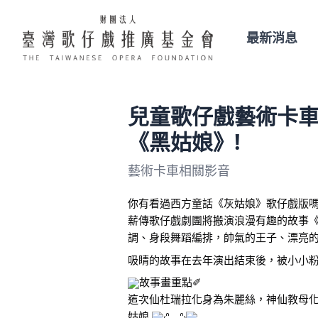
最新消息
兒童歌仔戲藝術卡車
《黑姑娘》!
藝術卡車相關影音
你有看過西方童話《灰姑娘》歌仔戲版
薪傳歌仔戲劇團將搬演浪漫有趣的故事
調、身段舞蹈編排，帥氣的王子、漂亮
吸睛的故事在去年演出結束後，被小小
故事畫重點✐
這次仙杜瑞拉化身為朱麗絲，神仙教母
姑娘 
₍ᐢ.ˬ.ᐢ₎