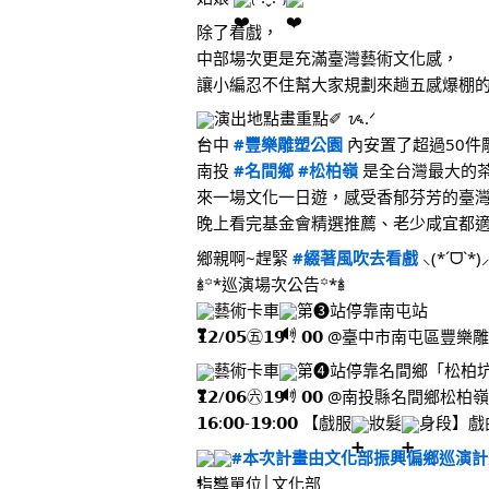
除了看戲，
中部場次更是充滿臺灣藝術文化感，
讓小編忍不住幫大家規劃來趟五感爆棚
演出地點畫重點✐ ᝰ.ᐟ
台中 
#豐樂雕塑公園
 內安置了超過50
南投 
#名間鄉
#松柏嶺
 是全台灣最大的
來一場文化一日遊，感受香郁芬芳的臺
晚上看完基金會精選推薦、老少咸宜都適
鄉親啊~趕緊 
#綴著風吹去看戲
 ⸜(*ˊᗜˋ*)
𖢔꙳*巡演場次公告꙳*𖢔
藝術卡車
第❸站停靠南屯站
𝟭𝟮/𝟬𝟱㊄𝟭𝟵：𝟬𝟬 @臺中市南
藝術卡車
第❹站停靠名間鄉「松柏坑
𝟭𝟮/𝟬𝟲㊅𝟭𝟵：𝟬𝟬 @南投縣名間
𝟭𝟲:𝟬𝟬-𝟭𝟵:𝟬𝟬 【戲服
妝髮
身段】戲
#本次計畫由文化部振興偏鄉巡演計
指導單位│文化部