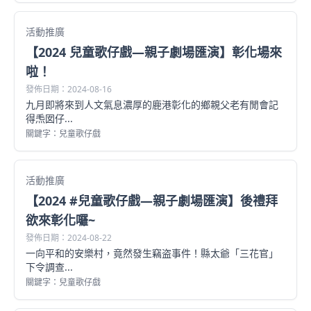
活動推廣
【2024 兒童歌仔戲—親子劇場匯演】彰化場來
啦！
發佈日期：2024-08-16
九月即將來到人文氣息濃厚的鹿港彰化的鄉親父老有閒會記
得𤆬囡仔...
關鍵字：兒童歌仔戲
活動推廣
【2024 #兒童歌仔戲—親子劇場匯演】後禮拜
欲來彰化囉~
發佈日期：2024-08-22
一向平和的安樂村，竟然發生竊盗事件！縣太爺「三花官」
下令調查...
關鍵字：兒童歌仔戲