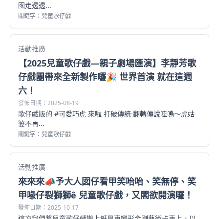
國走透透...
關鍵字：兒童歌仔戲
活動推廣
【2025兒童歌仔戲—親子劇場匯演】李靜芳歌
仔戲團帶來全新製作囉🎉 世界首演 就在這週
六！
發佈日期：2025-08-19
歌仔戲版的 #可愛巧虎 來啦 打破傳統·翻轉傳說哇嗚～虎姑
婆不再...
關鍵字：兒童歌仔戲
活動推廣
來來來📣予大人囡仔看甲笑咍咍、笑無停、笑
甲喙仔裂獅獅ê 兒童歌仔戲，又閣欲開演囉！
發佈日期：2025-10-17
這次我們將兒童歌仔戲搬上紙風車變形金剛藝術卡車上，以