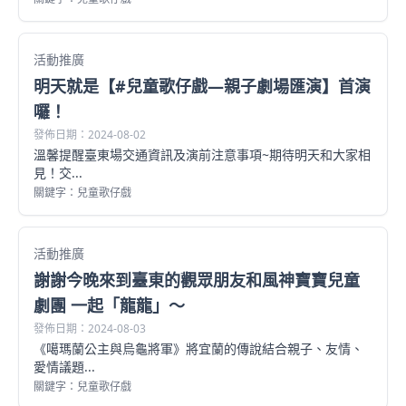
活動推廣
明天就是【#兒童歌仔戲—親子劇場匯演】首演
囉！
發佈日期：2024-08-02
溫馨提醒臺東場交通資訊及演前注意事項~期待明天和大家相
見！交...
關鍵字：兒童歌仔戲
活動推廣
謝謝今晚來到臺東的觀眾朋友和風神寶寶兒童
劇團 一起「龍龍」～
發佈日期：2024-08-03
《噶瑪蘭公主與烏龜將軍》將宜蘭的傳說結合親子、友情、
愛情議題...
關鍵字：兒童歌仔戲