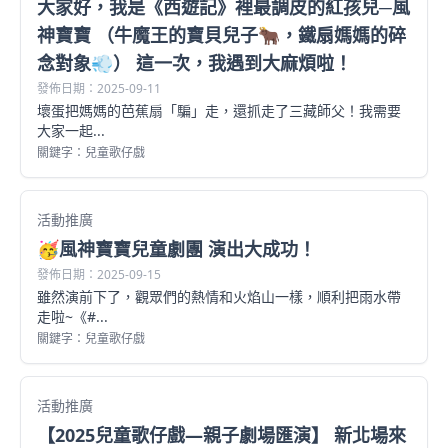
大家好，我是《西遊記》裡最調皮的紅孩兒─風
神寶寶 （牛魔王的寶貝兒子🐂，鐵扇媽媽的碎
念對象💨） 這一次，我遇到大麻煩啦！
發佈日期：2025-09-11
壞蛋把媽媽的芭蕉扇「騙」走，還抓走了三藏師父！我需要
大家一起...
關鍵字：兒童歌仔戲
活動推廣
🥳風神寶寶兒童劇團 演出大成功！
發佈日期：2025-09-15
雖然演前下了，觀眾們的熱情和火焰山一樣，順利把雨水帶
走啦~《#...
關鍵字：兒童歌仔戲
活動推廣
【2025兒童歌仔戲—親子劇場匯演】 新北場來