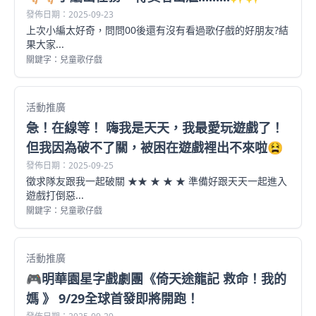
發佈日期：2025-09-23
上次小編太好奇，問問00後還有沒有看過歌仔戲的好朋友?結
果大家...
關鍵字：兒童歌仔戲
活動推廣
急！在線等！ 嗨我是天天，我最愛玩遊戲了！
但我因為破不了關，被困在遊戲裡出不來啦😫
發佈日期：2025-09-25
徵求隊友跟我一起破關 ★★ ★ ★ ★ 準備好跟天天一起進入
遊戲打倒惡...
關鍵字：兒童歌仔戲
活動推廣
🎮明華園星字戲劇團《倚天途龍記 救命！我的
媽 》 9/29全球首發即將開跑！