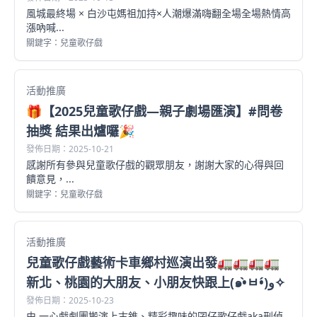
風城最終場 × 白沙屯媽祖加持×人潮爆滿嗨翻全場全場熱情高
漲吶喊...
關鍵字：兒童歌仔戲
活動推廣
🎁【2025兒童歌仔戲—親子劇場匯演】#問卷
抽獎 結果出爐囉🎉
發佈日期：2025-10-21
感謝所有參與兒童歌仔戲的觀眾朋友，謝謝大家的心得與回
饋意見，...
關鍵字：兒童歌仔戲
活動推廣
兒童歌仔戲藝術卡車鄉村巡演出發🚛🚛🚛🚛
新北、桃園的大朋友、小朋友快跟上(๑•̀ㅂ•́)و✧
發佈日期：2025-10-23
由 一心戲劇團搬演上古錐、精彩趣味的囝仔歌仔戲aka刑偵