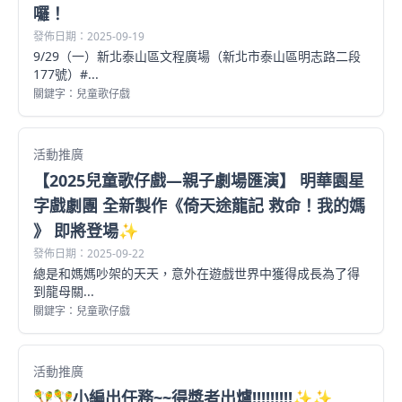
囉！
發佈日期：2025-09-19
9/29（一）新北泰山區文程廣場（新北市泰山區明志路二段
177號）#...
關鍵字：兒童歌仔戲
活動推廣
【2025兒童歌仔戲—親子劇場匯演】 明華園星
字戲劇團 全新製作《倚天途龍記 救命！我的媽
》 即將登場✨
發佈日期：2025-09-22
總是和媽媽吵架的天天，意外在遊戲世界中獲得成長為了得
到龍母關...
關鍵字：兒童歌仔戲
活動推廣
🪇🪇小編出任務~~得獎者出爐!!!!!!!!!✨✨