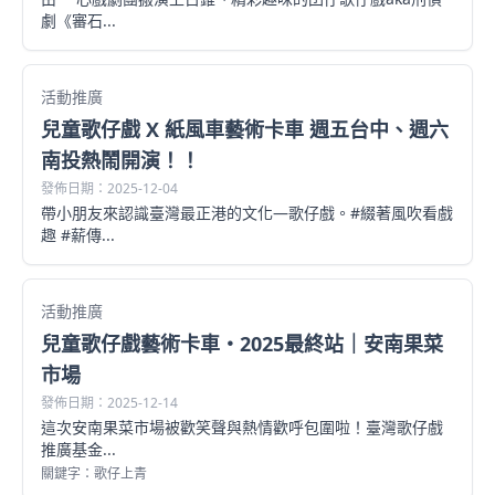
劇《審石...
活動推廣
兒童歌仔戲 X 紙風車藝術卡車 週五台中、週六
南投熱鬧開演！！
發佈日期：2025-12-04
帶小朋友來認識臺灣最正港的文化—歌仔戲。#綴著風吹看戲
趣 #薪傳...
活動推廣
兒童歌仔戲藝術卡車・2025最終站｜安南果菜
市場
發佈日期：2025-12-14
這次安南果菜市場被歡笑聲與熱情歡呼包圍啦！臺灣歌仔戲
推廣基金...
關鍵字：歌仔上青