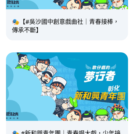
🎭【#吳沙國中創意戲曲社｜青春接棒，
傳承不斷】
🎭 #新和興青年團｜青春唱大戲，少年接